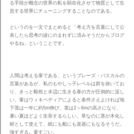
る手段が概念の世界の私を顕在化させて物質として生
息する世界にチューニングすることなのである。
というのを一文でまとめると「考え方を言葉にして公
表したら思考の波にのまれずに済みそうだからブログ
やるね」ということです。
人間は考える葦である、というブレーズ・パスカルの
言葉があるが、私のもやしっ子レベルは群を抜いてお
り、きっと毅然と水辺に生きる葦の方が圧倒的に逞し
い。葦はウィキペディアによると条件さえよければ地
下茎は一年に約5m伸び、茎は2～6mの高さになり、
暑い夏ほどよく生長するらしい。草なのに茎が木化し
材として使えて、紙にも船にも楽器にもなるそうだ。
強すぎる。葦すごい。