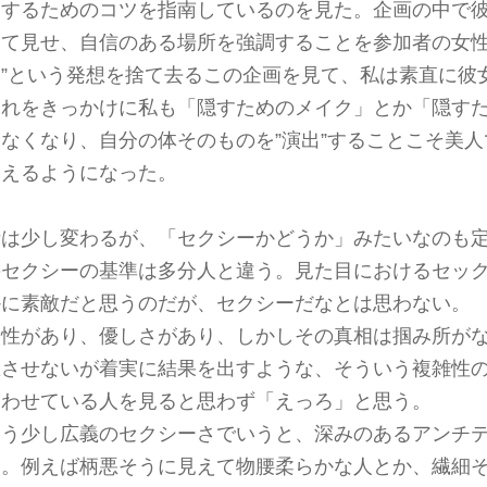
愛するためのコツを指南しているのを見た。企画の中で
えて見せ、自信のある場所を強調することを参加者の女性
す”という発想を捨て去るこの企画を見て、私は素直に彼
それをきっかけに私も「隠すためのメイク」とか「隠す
さなくなり、自分の体そのものを”演出”することこそ美
捉えるようになった。
話は少し変わるが、「セクシーかどうか」みたいなのも
のセクシーの基準は多分人と違う。見た目におけるセッ
かに素敵だと思うのだが、セクシーだなとは思わない。
知性があり、優しさがあり、しかしその真相は掴み所が
想させないが着実に結果を出すような、そういう複雑性
合わせている人を見ると思わず「えっろ」と思う。
もう少し広義のセクシーさでいうと、深みのあるアンチ
と。例えば柄悪そうに見えて物腰柔らかな人とか、繊細