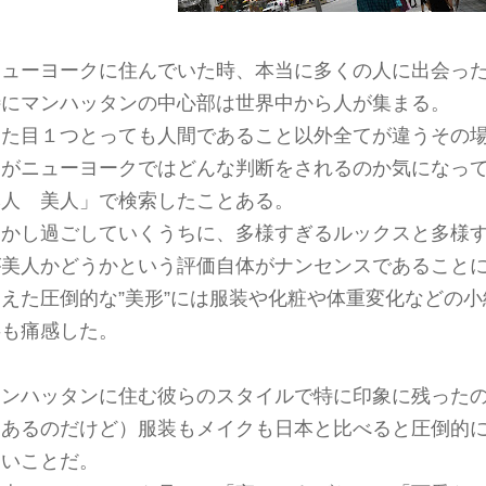
ニューヨークに住んでいた時、本当に多くの人に出会っ
特にマンハッタンの中心部は世界中から人が集まる。
見た目１つとっても人間であること以外全てが違うその
目がニューヨークではどんな判断をされるのか気になっ
本人 美人」で検索したことある。
しかし過ごしていくうちに、多様すぎるルックスと多様
が美人かどうかという評価自体がナンセンスであること
超えた圧倒的な”美形”には服装や化粧や体重変化などの
事も痛感した。
マンハッタンに住む彼らのスタイルで特に印象に残った
はあるのだけど）服装もメイクも日本と比べると圧倒的
ないことだ。