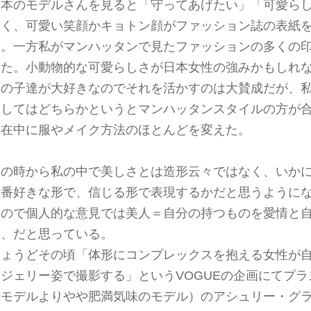
日本のモデルさんを見ると「守ってあげたい」「可愛ら
多く、可愛い笑顔かキョトン顔がファッション誌の表紙
る。一方私がマンハッタンで見たファッションの多くの
った。小動物的な可愛らしさが日本女性の強みかもしれ
女の子達が大好きなのでそれを活かすのは大賛成だが、
としてはどちらかというとマンハッタンスタイルの方が
滞在中に服やメイク方法のほとんどを変えた。
その時から私の中で美しさとは造形云々ではなく、いか
一番好きな形で、信じる形で表現するかだと思うように
なので個人的な意見では美人＝自分の持つものを愛情と
人、だと思っている。
ちょうどその頃「体形にコンプレックスを抱える女性が
ンジェリー姿で撮影する」というVOGUEの企画にてプ
なモデルよりやや肥満気味のモデル）のアシュリー・グ