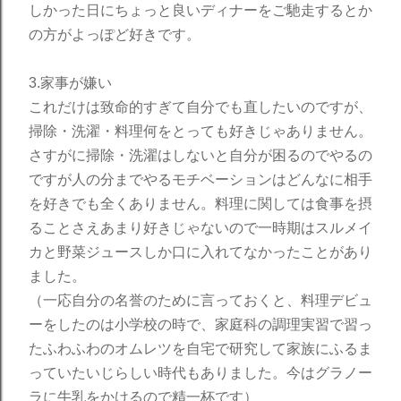
しかった日にちょっと良いディナーをご馳走するとか
の方がよっぽど好きです。
3.家事が嫌い
これだけは致命的すぎて自分でも直したいのですが、
掃除・洗濯・料理何をとっても好きじゃありません。
さすがに掃除・洗濯はしないと自分が困るのでやるの
ですが人の分までやるモチベーションはどんなに相手
を好きでも全くありません。料理に関しては食事を摂
ることさえあまり好きじゃないので一時期はスルメイ
カと野菜ジュースしか口に入れてなかったことがあり
ました。
（一応自分の名誉のために言っておくと、料理デビュ
ーをしたのは小学校の時で、家庭科の調理実習で習っ
たふわふわのオムレツを自宅で研究して家族にふるま
っていたいじらしい時代もありました。今はグラノー
ラに牛乳をかけるので精一杯です）