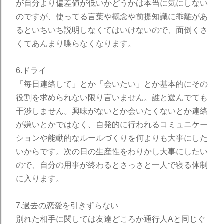
が自分より偏差値が低いかどうかは本当に気にしない
のですが、使ってる言葉や概念や前提知識に乖離があ
るといちいち説明しなくてはいけないので、面倒くさ
くてあんまり喋らなくなります。
6.ドライ
「毎日連絡して」とか「会いたい」とか基本的にその
役割を求められない限り言いません。誰と遊んでても
干渉しません。興味がないとか会いたくないとか連絡
が嫌いとかではなく、自発的に行われるコミュニケー
ションや能動的なルールづくりを何よりも大事にした
いからです。次の日の生産性をわりかし大事にしたい
ので、自分の用事が終わるとさっさと一人で寝る体制
に入ります。
7.過去の恋愛を引きずらない
別れた相手に関しては友達どころか通行人Aと同じぐ